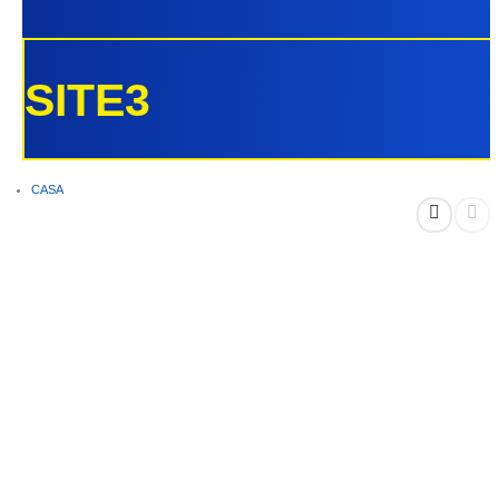
SITE3
CASA
SHOP
DECORAÇÃO
,
VASOS
VASO PÉROLA BRANCO CARRARA EM POLIETILENO PREMIUM DECORATIVO
GRANDE