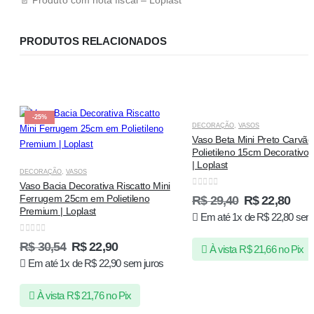
📄 Produto com nota fiscal – Loplast
PRODUTOS RELACIONADOS
-25%
-22%
DECORAÇÃO
,
VASOS
Vaso Beta Mini Preto Carvã
Polietileno 15cm Decorativo
| Loplast
DECORAÇÃO
,
VASOS
Vaso Bacia Decorativa Riscatto Mini
0
de 5
Ferrugem 25cm em Polietileno
R$
29,40
R$
22,80
Premium | Loplast
Em até 1x de
R$
22,80
sem 
0
de 5
R$
30,54
R$
22,90
À vista
R$
21,66
no Pix
Em até 1x de
R$
22,90
sem juros
À vista
R$
21,76
no Pix