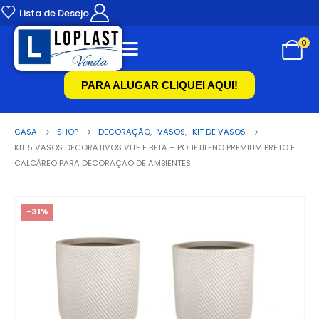
Lista de Desejo
0
PARA ALUGAR CLIQUEI AQUI!
CASA
SHOP
DECORAÇÃO
,
VASOS
,
KIT DE VASOS
KIT 5 VASOS DECORATIVOS VITE E BETA – POLIETILENO PREMIUM PRETO E
CALCÁREO PARA DECORAÇÃO DE AMBIENTES
-31%