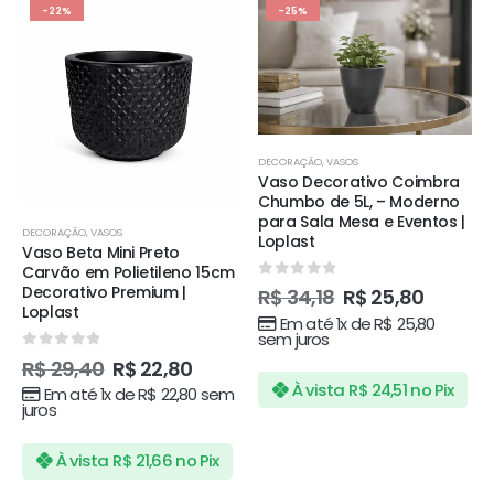
-22%
-25%
DECORAÇÃO
,
VASOS
Vaso Decorativo Coimbra
Chumbo de 5L, – Moderno
para Sala Mesa e Eventos |
DECORAÇÃO
,
VASOS
Loplast
Vaso Beta Mini Preto
Carvão em Polietileno 15cm
0
de 5
Decorativo Premium |
R$
34,18
R$
25,80
Loplast
Em até 1x de
R$
25,80
sem juros
0
de 5
R$
29,40
R$
22,80
À vista
R$
24,51
no Pix
Em até 1x de
R$
22,80
sem
juros
À vista
R$
21,66
no Pix