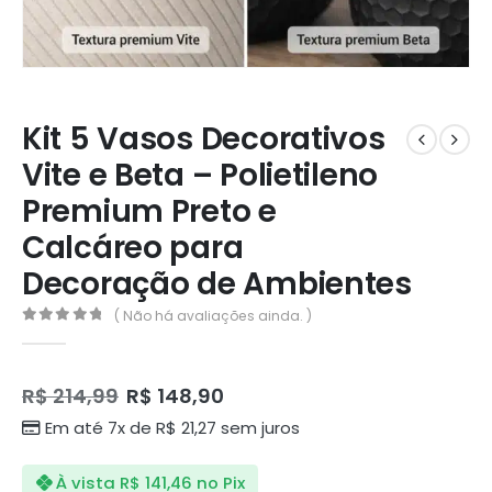
Kit 5 Vasos Decorativos
Vite e Beta – Polietileno
Premium Preto e
Calcáreo para
Decoração de Ambientes
( Não há avaliações ainda. )
0
de 5
R$
214,99
R$
148,90
Em até 7x de
R$
21,27
sem juros
À vista
R$
141,46
no Pix