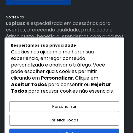
Sobre Nós
Loplast
é especializada em acessórios para
eventos, oferecendo qualidade, praticidade e
ótimo custo-benefício. Atendemos com produtos
duráveis e soluções ideais para festas, eventos
Respeitamos sua privacidade
corporativos e uso profissional.
Cookies nos ajudam a melhorar sua
experiência, entregar conteúdo
personalizado e analisar o tráfego. Você
pode escolher quais cookies permitir
clicando em
Personalizar
. Clique em
Aceitar Todos
para consentir ou
Rejeitar
Todos
para recusar cookies não essenciais.
© Copyright © 2026 www.loplastvendascom.br, TODOS OS DIREITOS
RESERVADOS
Personalizar
Desenvolvido pela Intedigital.com.br
Rejeitar Todos