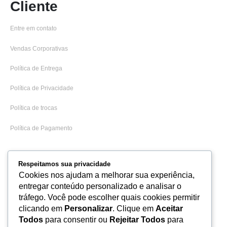
Cliente
Entre em contato
Vendas Corporativas
Política de Entrega
Política de Privacidade
Política de trocas
Política de Pagamento
Institucional
Respeitamos sua privacidade
Cookies nos ajudam a melhorar sua experiência,
Sobre Nós
entregar conteúdo personalizado e analisar o
tráfego. Você pode escolher quais cookies permitir
clicando em
Personalizar
. Clique em
Aceitar
Todos
para consentir ou
Rejeitar Todos
para