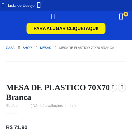
Lista de Desejo
0
PARA ALUGAR CLIQUEI AQUI!
CASA
SHOP
MESAS
MESA DE PLASTICO 70X70 BRANCA
MESA DE PLASTICO 70X70
Branca
( Não há avaliações ainda. )
0
de 5
R$
71,90