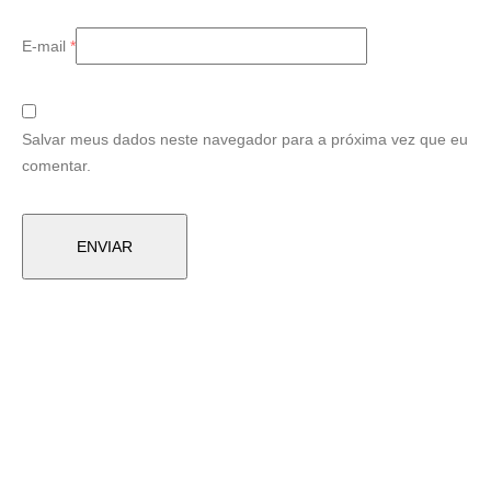
E-mail
*
Salvar meus dados neste navegador para a próxima vez que eu
comentar.
Produtos Relacionados
MESAS
MESA DE CENTRO MADEIRA PLASTICA JATOBA