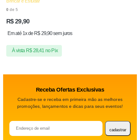
Brincar e Estudar
0
de 5
R$
29,90
Em até 1x de
R$
29,90
sem juros
À vista
R$
28,41
no Pix
Receba Ofertas Exclusivas
Cadastre-se e receba em primeira mão as melhores
promoções, lançamentos e dicas para seus eventos!
cadastrar
Please