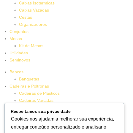
Caixas Isotermicas
Caixas Vazadas
Cestas
Organizadores
Conjuntos
Mesas
Kit de Mesas
Utilidades
Seminovos
Bancos
Banquetas
Cadeiras e Poltronas
Cadeiras de Plásticos
Cadeiras Variadas
Conjuntos
Respeitamos sua privacidade
Decoração
Cookies nos ajudam a melhorar sua experiência,
Vasos
entregar conteúdo personalizado e analisar o
Kit de Vasos