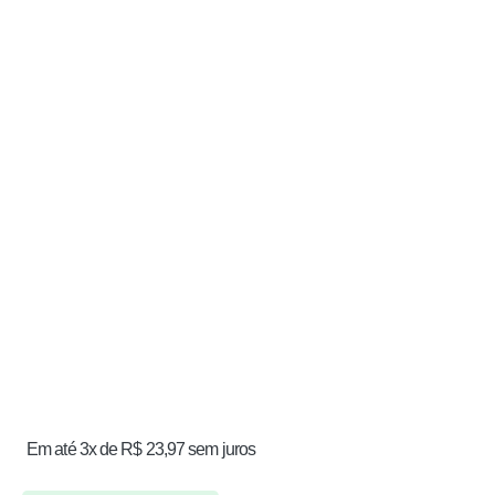
80X55X35CM - IN BRASIL
0
de 5
R$
330,00
Em até 10x de
R$
33,00
sem juros
À vista
R$
313,50
no Pix
MESAS
MESA DE PLASTICO 70X70 Branca
0
de 5
R$
71,90
Em até 3x de
R$
23,97
sem juros