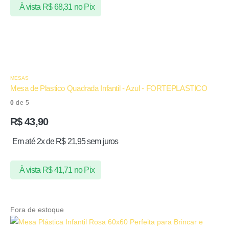
À vista
R$
68,31
no Pix
MESAS
Mesa de Plastico Quadrada Infantil - Azul - FORTEPLASTICO
0
de 5
R$
43,90
Em até 2x de
R$
21,95
sem juros
À vista
R$
41,71
no Pix
Fora de estoque