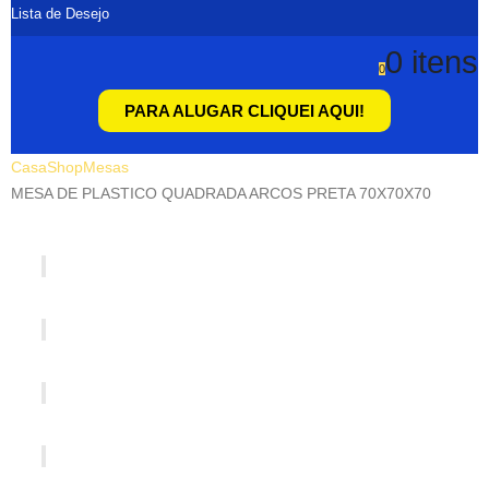
Lista de Desejo
0 itens
0
PARA ALUGAR CLIQUEI AQUI!
Casa
Shop
Mesas
MESA DE PLASTICO QUADRADA ARCOS PRETA 70X70X70