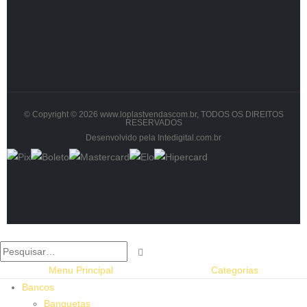
© Copyright © 2026 www.loplastvendascom.br, TODOS OS DIREITOS
RESERVADOS
Desenvolvido pela Intedigital.com.br
Menu Principal
Categorias
Bancos
Banquetas