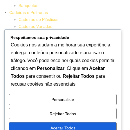
Banquetas
Cadeiras e Poltronas
Cadeiras de Plásticos
Cadeiras Variadas
Conjuntos
Respeitamos sua privacidade
Decoração
Cookies nos ajudam a melhorar sua experiência,
Vasos
entregar conteúdo personalizado e analisar o
Kit de Vasos
tráfego. Você pode escolher quais cookies permitir
Lixeiras
clicando em
Personalizar
. Clique em
Aceitar
Mesas
Kit de Mesas
Todos
para consentir ou
Rejeitar Todos
para
Organizadores
recusar cookies não essenciais.
Caixas
Caixas Isotermicas
Personalizar
Caixas Vazadas
Cestas
Rejeitar Todos
Organizadores
Seminovos
Aceitar Todos