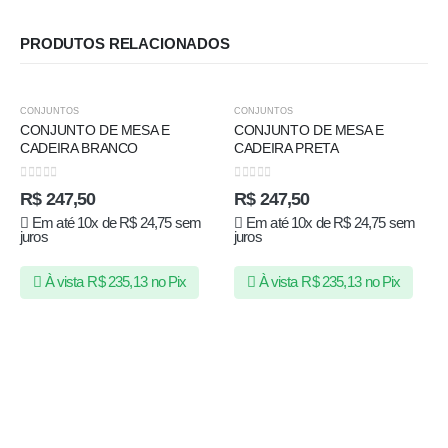
PRODUTOS RELACIONADOS
FORA DE ESTOQUE
CONJUNTOS
CONJUNTOS
CONJUNTO DE MESA E
CONJUNTO DE MESA E
CADEIRA BRANCO
CADEIRA PRETA
0
de 5
0
de 5
R$
247,50
R$
247,50
Em até 10x de
R$
24,75
sem
Em até 10x de
R$
24,75
sem
juros
juros
À vista
R$
235,13
no Pix
À vista
R$
235,13
no Pix