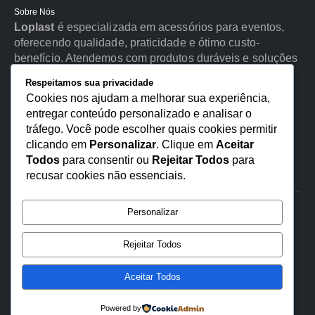
Sobre Nós
Loplast
é especializada em acessórios para eventos,
oferecendo qualidade, praticidade e ótimo custo-
benefício. Atendemos com produtos duráveis e soluções
ideais para festas, eventos corporativos e uso
Respeitamos sua privacidade
profissional.
Cookies nos ajudam a melhorar sua experiência,
entregar conteúdo personalizado e analisar o
tráfego. Você pode escolher quais cookies permitir
clicando em
Personalizar
. Clique em
Aceitar
Todos
para consentir ou
Rejeitar Todos
para
recusar cookies não essenciais.
Personalizar
© Copyright © 2026 www.loplastvendascom.br, TODOS OS DIREITOS
RESERVADOS
Desenvolvido pela Intedigital.com.br
Rejeitar Todos
Aceitar Todos
0
Powered by