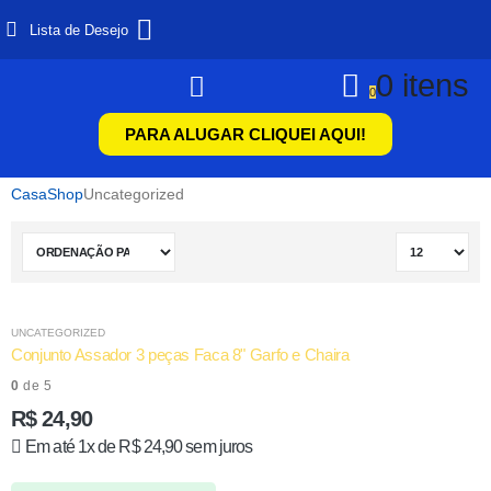
Lista de Desejo
0 itens
0
PARA ALUGAR CLIQUEI AQUI!
Casa
Shop
Uncategorized
UNCATEGORIZED
Conjunto Assador 3 peças Faca 8" Garfo e Chaira
0
de 5
R$
24,90
Em até 1x de
R$
24,90
sem juros