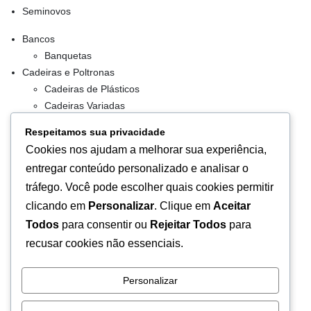
Seminovos
Bancos
Banquetas
Cadeiras e Poltronas
Cadeiras de Plásticos
Cadeiras Variadas
Conjuntos
Respeitamos sua privacidade
Decoração
Cookies nos ajudam a melhorar sua experiência,
Vasos
entregar conteúdo personalizado e analisar o
Kit de Vasos
tráfego. Você pode escolher quais cookies permitir
Lixeiras
clicando em
Personalizar
. Clique em
Aceitar
Mesas
Kit de Mesas
Todos
para consentir ou
Rejeitar Todos
para
Organizadores
recusar cookies não essenciais.
Caixas
Caixas Isotermicas
Personalizar
Caixas Vazadas
Cestas