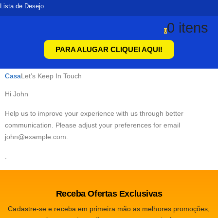
Lista de Desejo
0 itens
0
PARA ALUGAR CLIQUEI AQUI!
Casa
Let’s Keep In Touch
Hi
John
Help us to improve your experience with us through better
communication. Please adjust your preferences for email
john@example.com
.
.
Receba Ofertas Exclusivas
Cadastre-se e receba em primeira mão as melhores promoções,