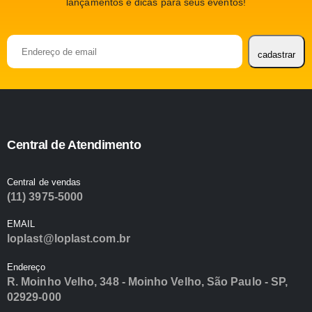
lançamentos e dicas para seus eventos!
Please leave this
cadastrar
Central de Atendimento
Central de vendas
(11) 3975-5000
EMAIL
loplast@loplast.com.br
Endereço
R. Moinho Velho, 348 - Moinho Velho, São Paulo - SP,
02929-000